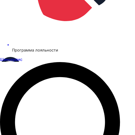
Программа лояльности
Шинсервис