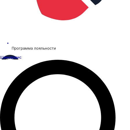
Программа лояльности
Шинсервис