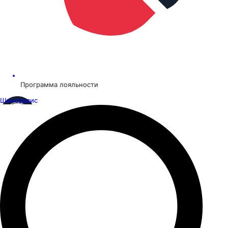
Программа лояльности
Шинсервис