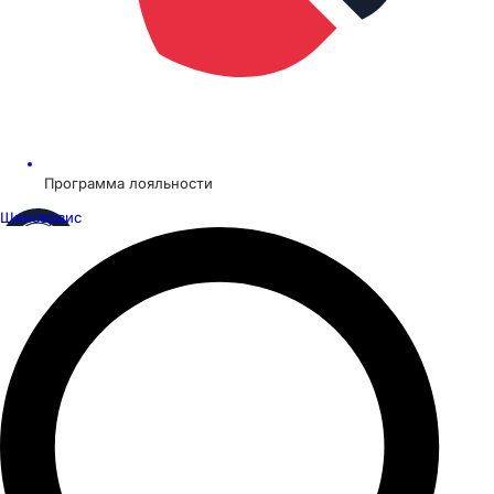
Программа лояльности
Шинсервис