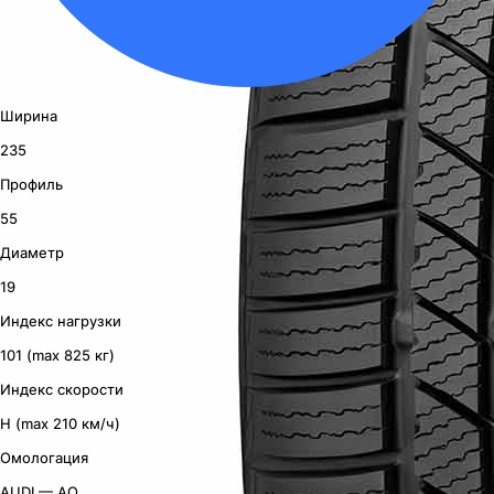
Ширина
235
Профиль
55
Диаметр
19
Индекс нагрузки
101 (max 825 кг)
Индекс скорости
H (max 210 км/ч)
Омологация
AUDI — AO