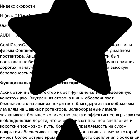
Индекс скорости
H (max 210 км/ч)
Омологация
AUDI — AO
ContiCrossContact Winter
это зимние для внедорожников шины
фирмы
Continental
с нешипованным ассиметричным дизайном
протектора. Акцент в конструкторской деятельности был
поставлен на безопасные ездовые качества на типичных зимних
дорогах, наилучшее поведение на сухом покрытии и высокую
безопасность при аквапланировании.
Функциональный дизайн протектора
Ассиметричный протектор имеет функционально разделенную
конструкцию. Внутренняя сторона шины обеспечивает
безопасность на зимних покрытиях, благодаря зигзагообразным
ламелям на шашках протектора. Волнообразные ламели
захватывают большее количество снега и эффективнее вгрызаются
в обледенелые дороги, что обеспечивает прочное сцепление и
короткий тормозной путь. Хорошую управляемость на сухом
покрытии обеспечивает наружная сторона шины, ламели которой
имеют более острые кромки для надежного сцепления с холодной