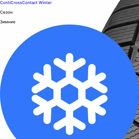
ContiCrossContact Winter
Сезон
Зимние