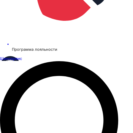
Программа лояльности
Шинсервис