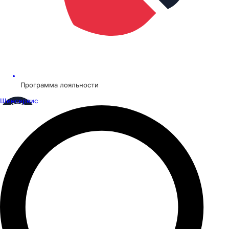
Программа лояльности
Шинсервис