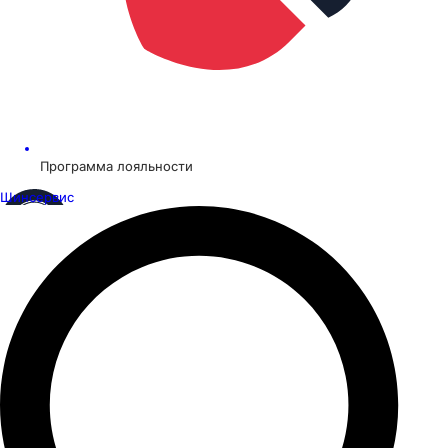
Программа лояльности
Шинсервис