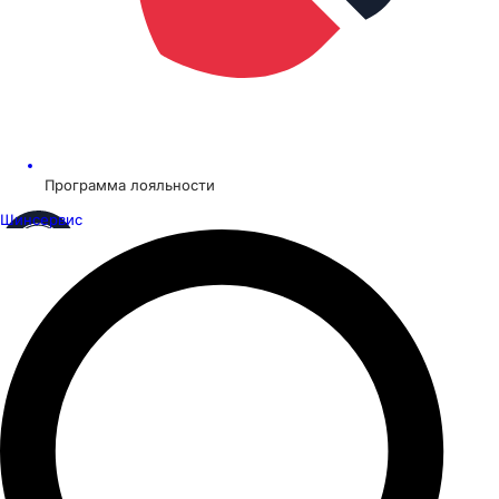
Программа лояльности
Шинсервис