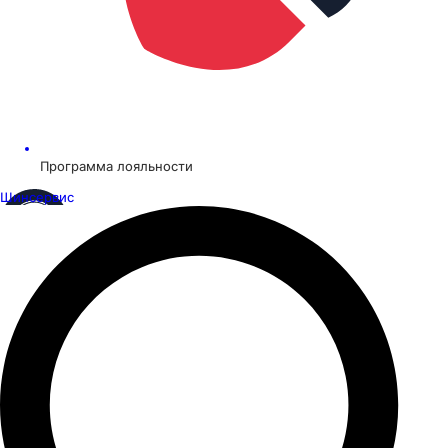
Программа лояльности
Шинсервис