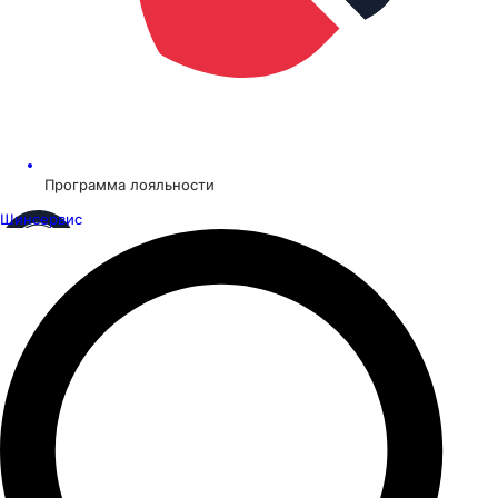
Программа лояльности
Шинсервис