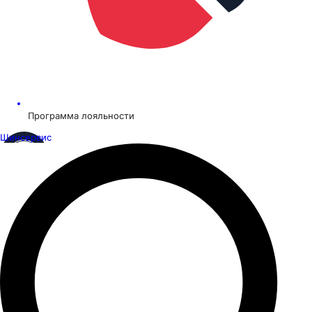
Программа лояльности
Шинсервис