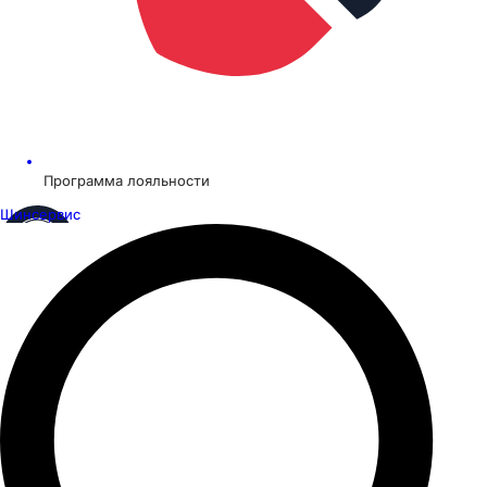
Программа лояльности
Шинсервис