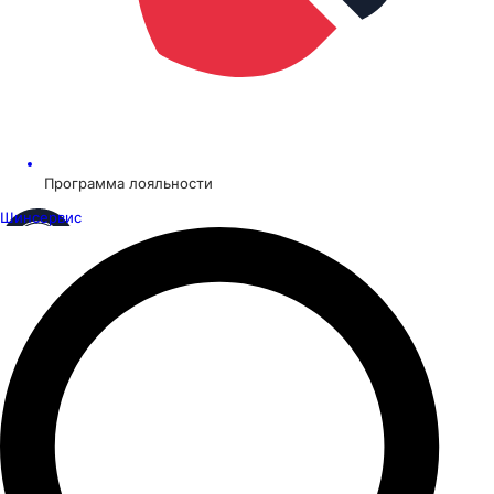
Программа лояльности
Шинсервис