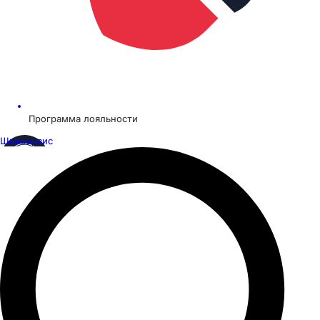
Программа лояльности
Шинсервис