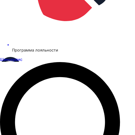
Программа лояльности
Шинсервис