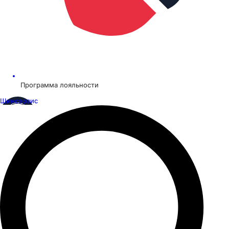
Программа лояльности
Шинсервис