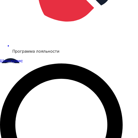
Программа лояльности
Шинсервис