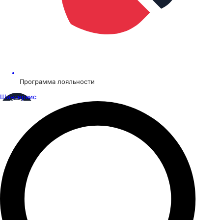
Программа лояльности
Шинсервис