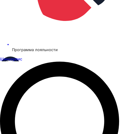
Программа лояльности
Шинсервис