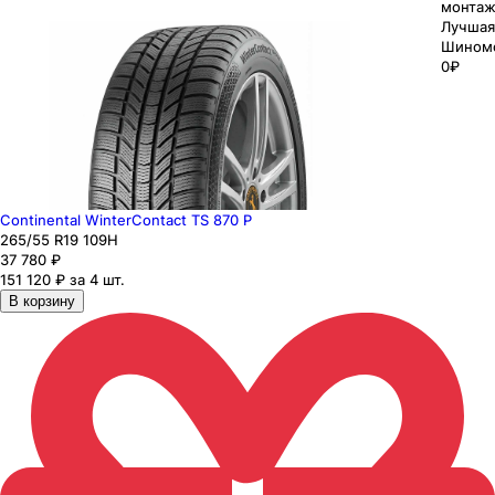
монтаж
Лучшая
Шином
0₽
Continental WinterContact TS 870 P
265
/55
R19
109
H
37 780
₽
151 120 ₽ за 4 шт.
В корзину