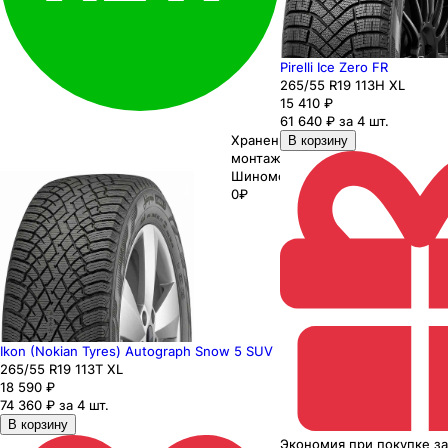
Pirelli Ice Zero FR
265
/55
R19
113
H
XL
15 410
₽
61 640 ₽ за 4 шт.
Хранение до
В корзину
монтажа 0₽
Шиномонтаж
0₽
Ikon (Nokian Tyres) Autograph Snow 5 SUV
265
/55
R19
113
T
XL
18 590
₽
74 360 ₽ за 4 шт.
В корзину
Экономия
при покупке
з