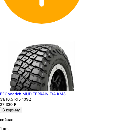
BFGoodrich MUD TERRAIN T/A KM3
31
/10.5
R15
109
Q
27 330
₽
В корзину
сейчас
1 шт.