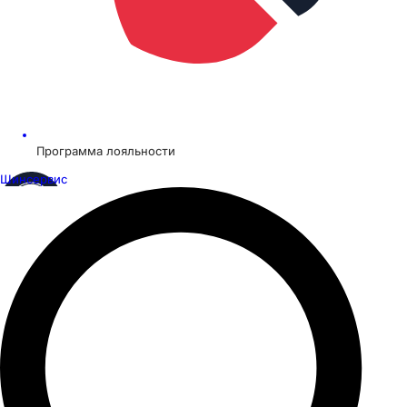
Программа лояльности
Шинсервис