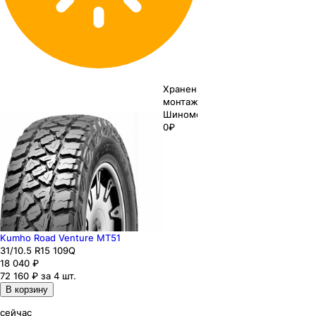
Хранение до
монтажа 0₽
Шиномонтаж
0₽
Kumho Road Venture MT51
31
/10.5
R15
109
Q
18 040
₽
72 160 ₽ за 4 шт.
В корзину
сейчас