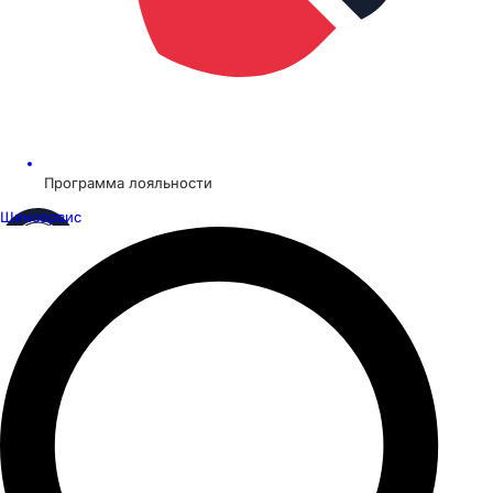
Программа лояльности
Шинсервис