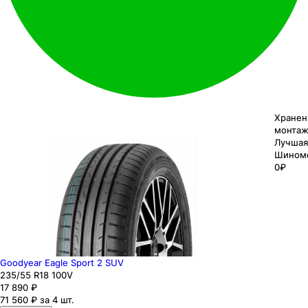
Хранен
монтаж
Лучшая
Шином
0₽
Goodyear Eagle Sport 2 SUV
235
/55
R18
100
V
17 890
₽
71 560 ₽ за 4 шт.