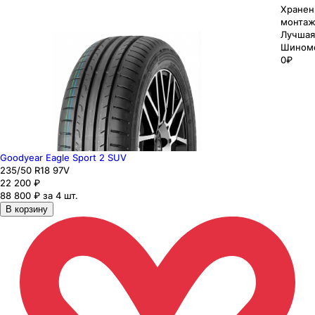
Хранен
монтаж
Лучшая
Шином
0₽
Goodyear Eagle Sport 2 SUV
235
/50
R18
97
V
22 200
₽
88 800 ₽ за 4 шт.
В корзину