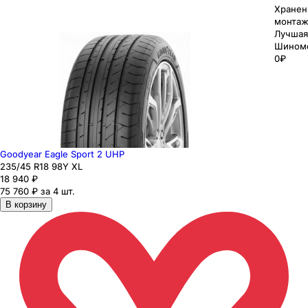
Хранен
монтаж
Лучшая
Шином
0₽
Goodyear Eagle Sport 2 UHP
235
/45
R18
98
Y
XL
18 940
₽
75 760 ₽ за 4 шт.
В корзину