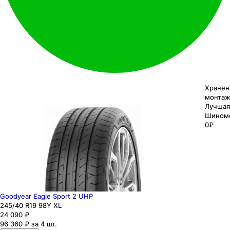
Хранен
монтаж
Лучшая
Шином
0₽
Goodyear Eagle Sport 2 UHP
245
/40
R19
98
Y
XL
24 090
₽
96 360 ₽ за 4 шт.