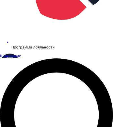
Программа лояльности
Шинсервис