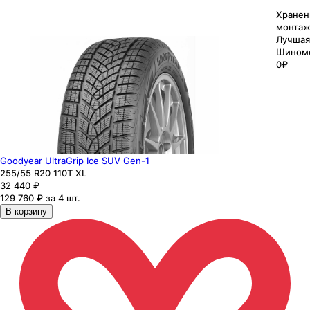
Хранен
монтаж
Лучшая
Шином
0₽
Goodyear UltraGrip Ice SUV Gen-1
255
/55
R20
110
T
XL
32 440
₽
129 760 ₽ за 4 шт.
В корзину