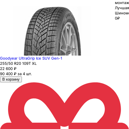
монтаж
Лучшая
Шином
0₽
Goodyear UltraGrip Ice SUV Gen-1
255
/50
R20
109
T
XL
22 600
₽
90 400 ₽ за 4 шт.
В корзину