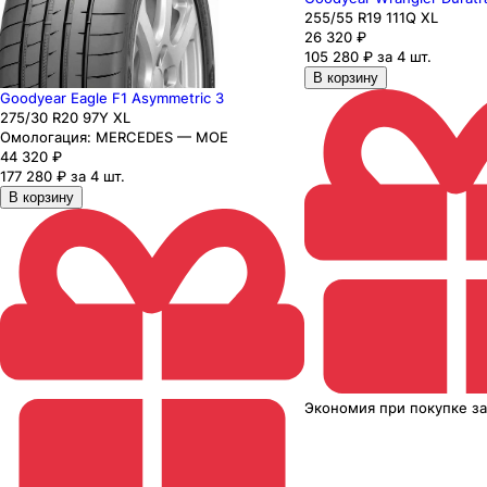
255
/55
R19
111
Q
XL
26 320
₽
105 280 ₽ за 4 шт.
В корзину
Goodyear Eagle F1 Asymmetric 3
275
/30
R20
97
Y
XL
Омологация:
MERCEDES — MOE
44 320
₽
177 280 ₽ за 4 шт.
В корзину
Экономия
при покупке
з