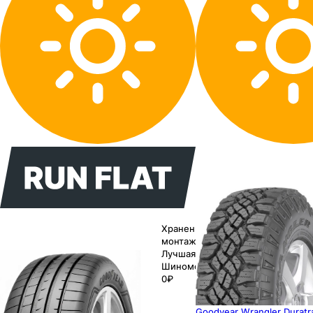
Хранение до
монтажа 0₽
Лучшая цена
Шиномонтаж
0₽
Goodyear Wrangler Duratr