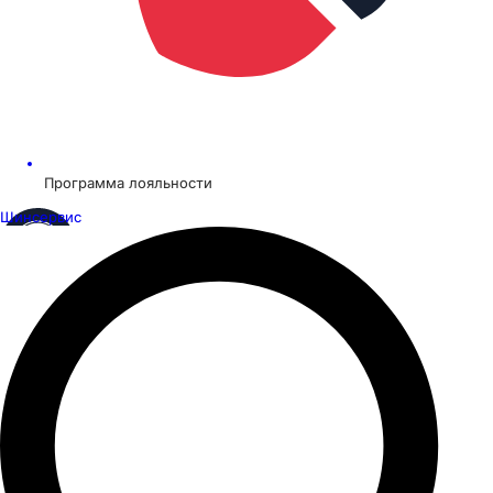
Программа лояльности
Шинсервис