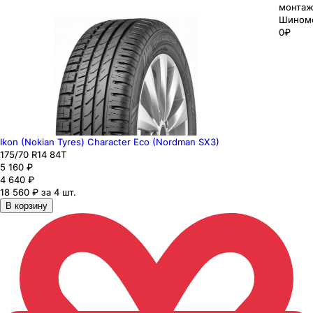
монтаж
Шином
0₽
Ikon (Nokian Tyres) Character Eco (Nordman SX3)
175
/70
R14
84
T
5 160
₽
4 640
₽
18 560 ₽ за 4 шт.
В корзину