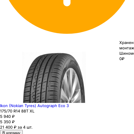
Хранен
монтаж
Шином
0₽
Ikon (Nokian Tyres) Autograph Eco 3
175
/70
R14
88
T
XL
5 940
₽
5 350
₽
21 400 ₽ за 4 шт.
В корзину