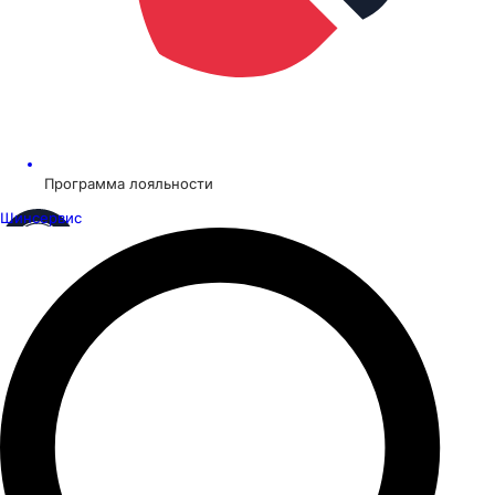
Программа лояльности
Шинсервис