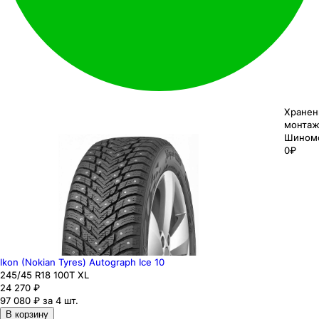
Хранен
монтаж
Шином
0₽
Ikon (Nokian Tyres) Autograph Ice 10
245
/45
R18
100
T
XL
24 270
₽
97 080 ₽ за 4 шт.
В корзину