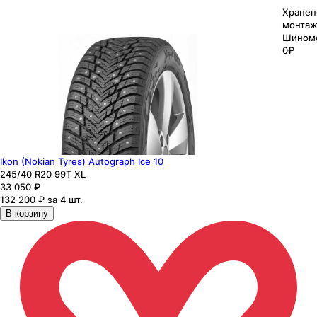
Хранен
монтаж
Шином
0₽
Ikon (Nokian Tyres) Autograph Ice 10
245
/40
R20
99
T
XL
33 050
₽
132 200 ₽ за 4 шт.
В корзину