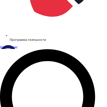
Программа лояльности
Шинсервис