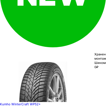
Хранен
монтаж
Шином
0₽
Kumho WinterCraft WP52+