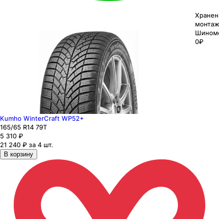
Хранен
монтаж
Шином
0₽
Kumho WinterCraft WP52+
165
/65
R14
79
T
5 310
₽
21 240 ₽ за 4 шт.
В корзину