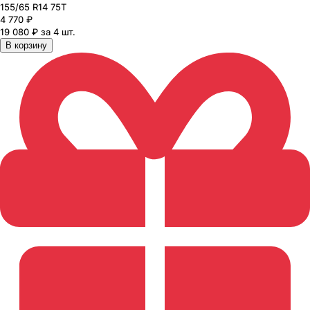
155
/65
R14
75
T
4 770
₽
19 080 ₽ за 4 шт.
В корзину