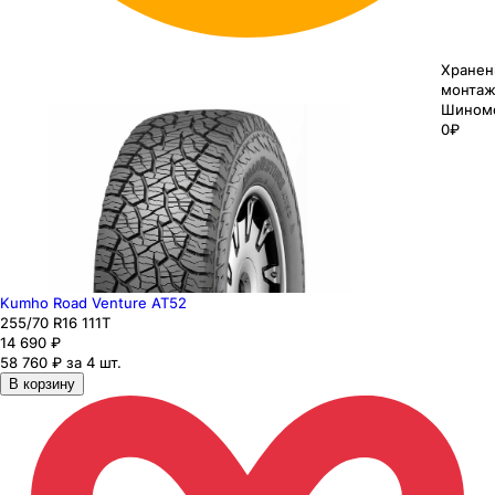
Хранен
монтаж
Шином
0₽
Kumho Road Venture AT52
255
/70
R16
111
T
14 690
₽
58 760 ₽ за 4 шт.
В корзину