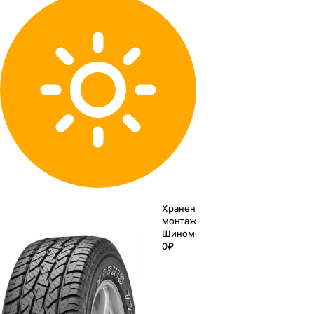
Хранение до
монтажа 0₽
Шиномонтаж
0₽