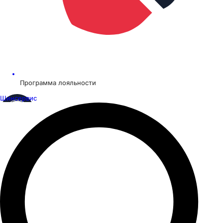
Программа лояльности
Шинсервис