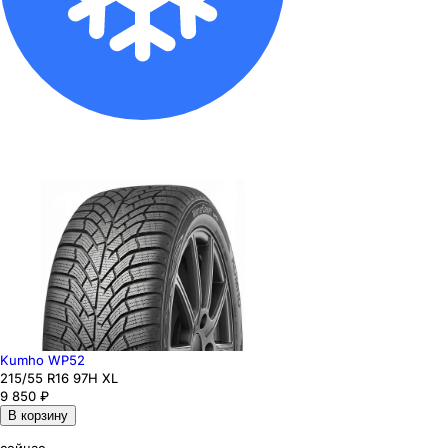
Kumho WP52
215
/55
R16
97
H
XL
9 850
₽
В корзину