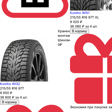
Kumho WI51
215
/55
R16
97
T
XL
9 020
₽
36 080 ₽ за 4 шт.
Хранение до
В корзину
монтажа 0₽
Шиномонтаж
0₽
Kumho WI32
215
/55
R16
97
T
9 650
₽
38 600 ₽ за 4 шт.
В корзину
Экономия
при покупке
з