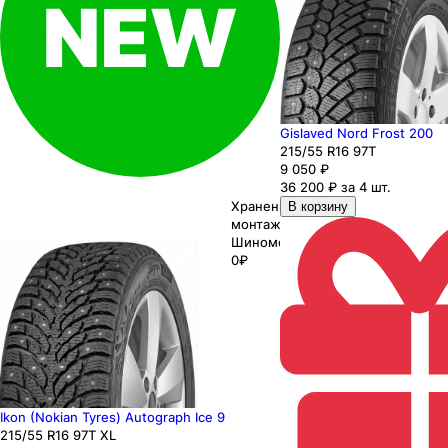
Gislaved Nord Frost 200
215
/55
R16
97
T
9 050
₽
36 200 ₽ за 4 шт.
Хранение до
В корзину
монтажа 0₽
Шиномонтаж
0₽
Ikon (Nokian Tyres) Autograph Ice 9
215
/55
R16
97
T
XL