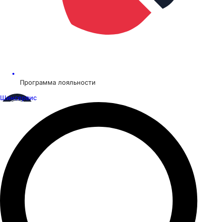
Программа лояльности
Шинсервис