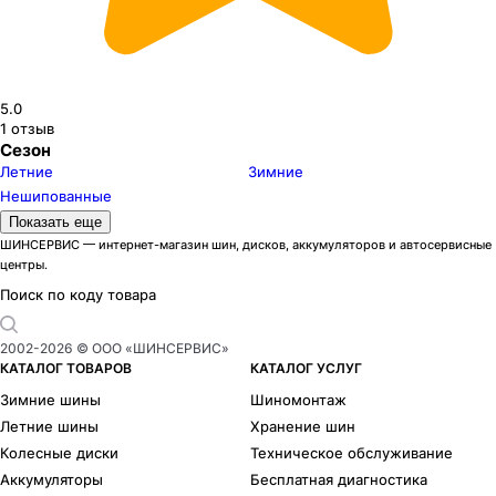
5.0
1
отзыв
Сезон
Летние
Зимние
Нешипованные
Модели летних шин Kumho
Показать еще
Ecsta HS52
1
ШИНСЕРВИС — интернет-магазин шин, дисков, аккумуляторов и автосервисные
центры.
Модели зимних шин Kumho
WinterCraft WP52+
1
Поиск по коду товара
2002-
2026
© ООО «ШИНСЕРВИС»
КАТАЛОГ ТОВАРОВ
КАТАЛОГ УСЛУГ
Зимние шины
Шиномонтаж
Летние шины
Хранение шин
Колесные диски
Техническое обслуживание
Аккумуляторы
Бесплатная диагностика