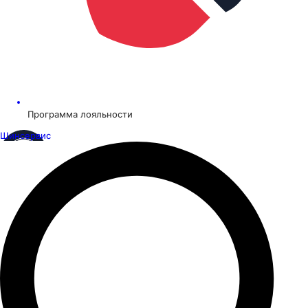
Программа лояльности
Шинсервис