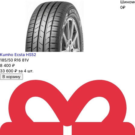
Шином
0₽
Kumho Ecsta HS52
185
/50
R16
81
V
8 400
₽
33 600 ₽ за 4 шт.
В корзину