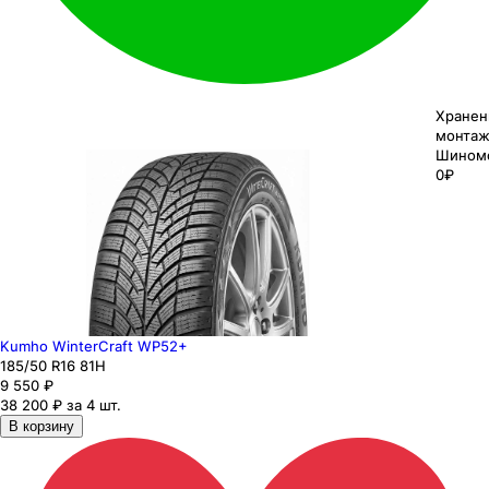
Хранен
монтаж
Шином
0₽
Kumho WinterCraft WP52+
185
/50
R16
81
H
9 550
₽
38 200 ₽ за 4 шт.
В корзину