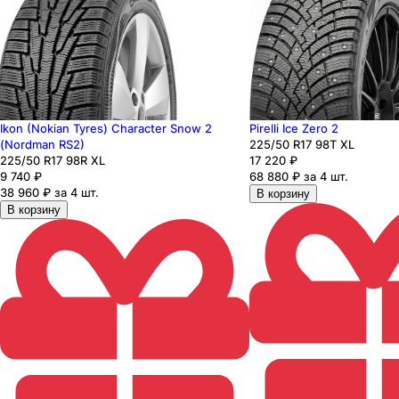
Ikon (Nokian Tyres) Character Snow 2
Pirelli Ice Zero 2
(Nordman RS2)
225
/50
R17
98
T
XL
225
/50
R17
98
R
XL
17 220
₽
9 740
₽
68 880 ₽ за 4 шт.
38 960 ₽ за 4 шт.
В корзину
В корзину