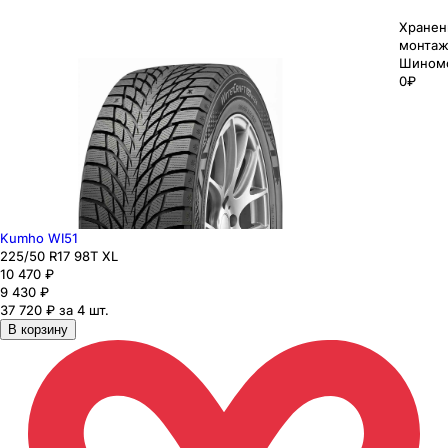
Хранен
монтаж
Шином
0₽
Kumho WI51
225
/50
R17
98
T
XL
10 470
₽
9 430
₽
37 720 ₽ за 4 шт.
В корзину