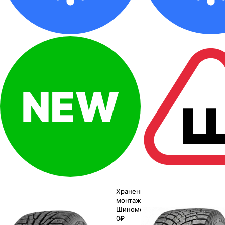
Хранение до
монтажа 0₽
Шиномонтаж
0₽