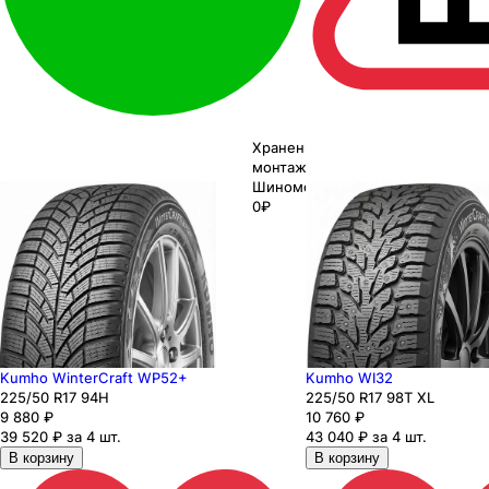
Хранение до
монтажа 0₽
Шиномонтаж
0₽
Kumho WinterCraft WP52+
Kumho WI32
225
/50
R17
94
H
225
/50
R17
98
T
XL
9 880
₽
10 760
₽
39 520 ₽ за 4 шт.
43 040 ₽ за 4 шт.
В корзину
В корзину