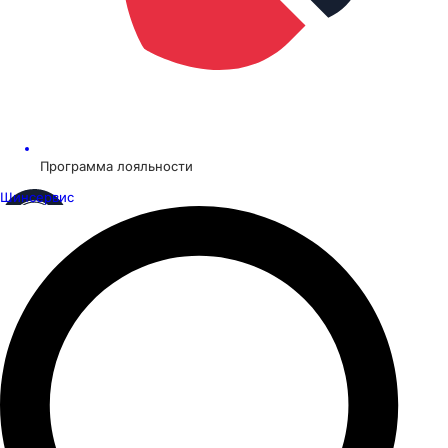
Программа лояльности
Шинсервис