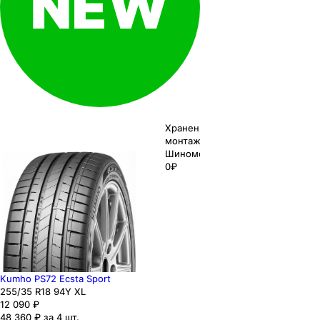
Хранение до
монтажа 0₽
Шиномонтаж
0₽
Kumho PS72 Ecsta Sport
255
/35
R18
94
Y
XL
12 090
₽
48 360 ₽ за 4 шт.