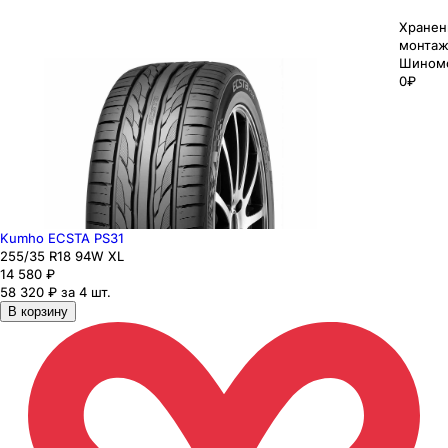
Хранен
монтаж
Шином
0₽
Kumho ECSTA PS31
255
/35
R18
94
W
XL
14 580
₽
58 320 ₽ за 4 шт.
В корзину