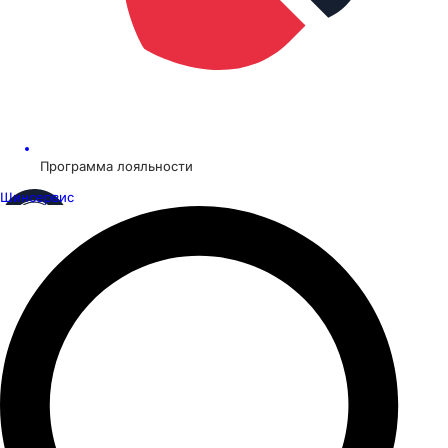
Программа лояльности
Шинсервис