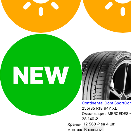
Continental ContiSportCon
255
/35
R18
94
Y
XL
Омологация:
MERCEDES 
28 140
₽
112 560 ₽ за 4 шт.
Хранение до
монтажа 0₽
В корзину