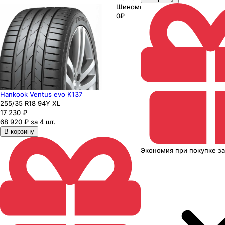
Шиномонтаж
0₽
Hankook Ventus evo K137
255
/35
R18
94
Y
XL
17 230
₽
68 920 ₽ за 4 шт.
В корзину
Экономия
при покупке
з