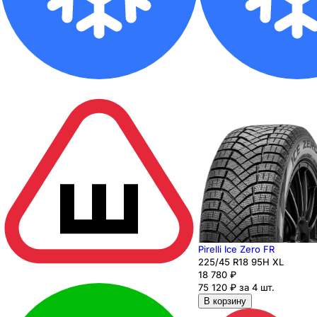
Pirelli Ice Zero FR
225
/45
R18
95
H
XL
18 780
₽
75 120 ₽ за 4 шт.
В корзину