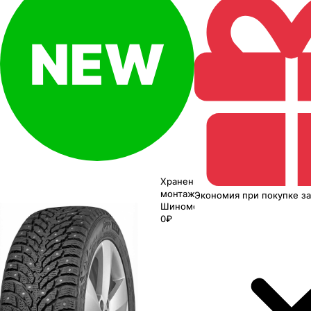
Хранение до
монтажа 0₽
Экономия
при покупке
з
Шиномонтаж
0₽