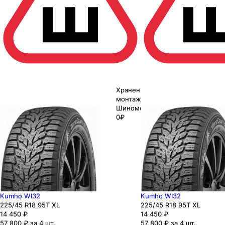
Хранение до
монтажа 0₽
Шиномонтаж
0₽
Kumho WI32
Kumho WI32
225
/45
R18
95
T
XL
225
/45
R18
95
T
XL
14 450
₽
14 450
₽
57 800 ₽ за 4 шт.
57 800 ₽ за 4 шт.