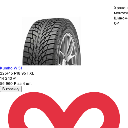
Хранен
монтаж
Шином
0₽
Kumho WI51
225
/45
R18
95
T
XL
14 240
₽
56 960 ₽ за 4 шт.
В корзину