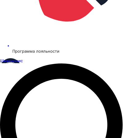
Программа лояльности
Шинсервис