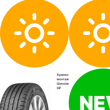
Хранение до
монтажа 0₽
Шиномонтаж
0₽