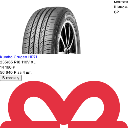
монтаж
Шином
0₽
Kumho Crugen HP71
235
/65
R18
110
V
XL
14 160
₽
56 640 ₽ за 4 шт.
В корзину