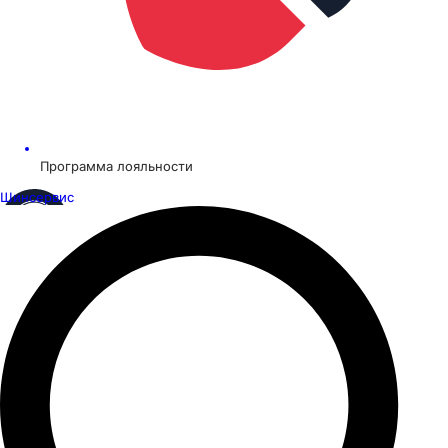
Программа лояльности
Шинсервис