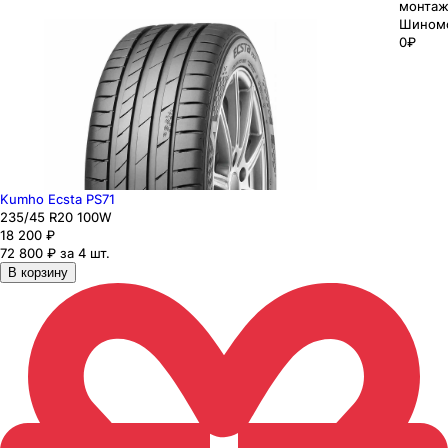
монтаж
Шином
0₽
Kumho Ecsta PS71
235
/45
R20
100
W
18 200
₽
72 800 ₽ за 4 шт.
В корзину