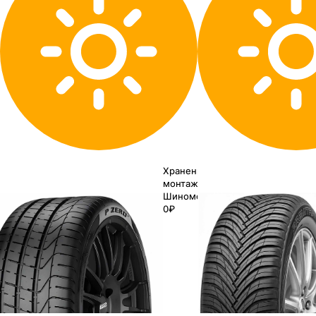
Хранение до
монтажа 0₽
Шиномонтаж
0₽