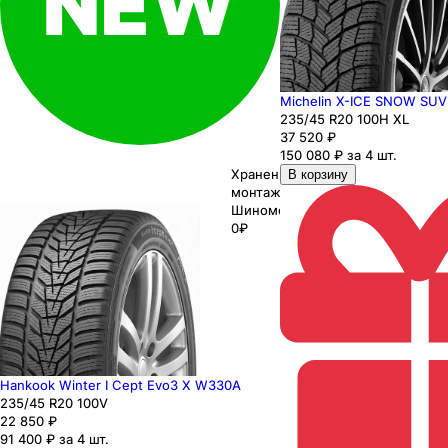
Michelin X-ICE SNOW SUV
235
/45
R20
100
H
XL
37 520
₽
150 080 ₽ за 4 шт.
Хранение до
В корзину
монтажа 0₽
Шиномонтаж
0₽
Hankook Winter I Cept Evo3 X W330A
235
/45
R20
100
V
22 850
₽
91 400 ₽ за 4 шт.