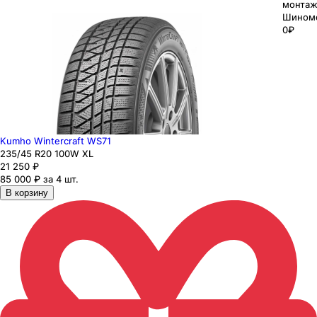
монтаж
Шином
0₽
Kumho Wintercraft WS71
235
/45
R20
100
W
XL
21 250
₽
85 000 ₽ за 4 шт.
В корзину