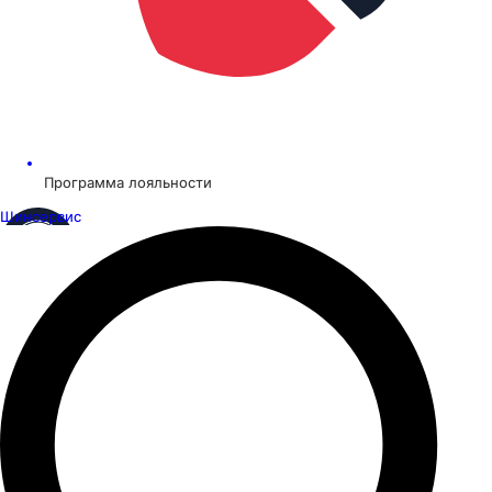
Программа лояльности
Шинсервис