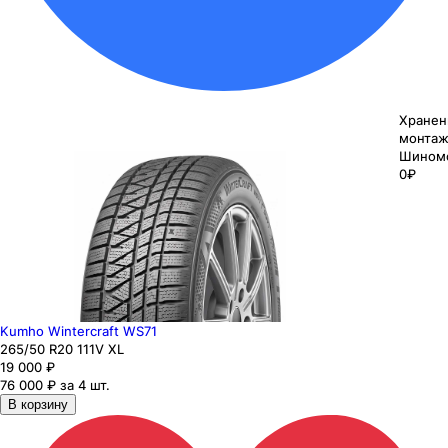
Хранен
монтаж
Шином
0₽
Kumho Wintercraft WS71
265
/50
R20
111
V
XL
19 000
₽
76 000 ₽ за 4 шт.
В корзину