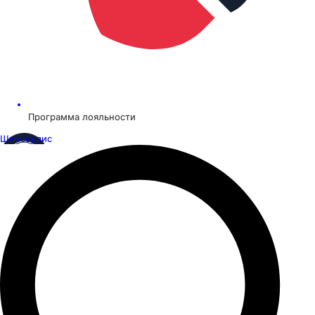
Программа лояльности
Шинсервис