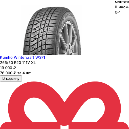
монтаж
Шином
0₽
Kumho Wintercraft WS71
265
/50
R20
111
V
XL
19 000
₽
76 000 ₽ за 4 шт.
В корзину