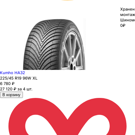
Хранен
монтаж
Шином
0₽
Kumho HA32
225
/45
R19
96
W
XL
6 780
₽
27 120 ₽ за 4 шт.
В корзину