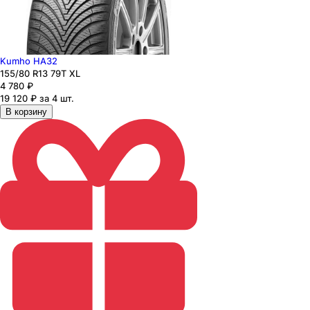
Kumho HA32
155
/80
R13
79
T
XL
4 780
₽
19 120 ₽ за 4 шт.
В корзину