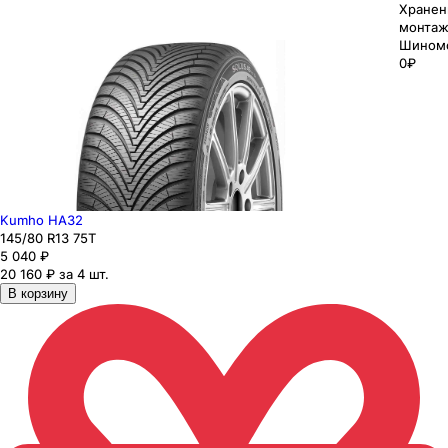
Хранен
монтаж
Шином
0₽
Kumho HA32
145
/80
R13
75
T
5 040
₽
20 160 ₽ за 4 шт.
В корзину