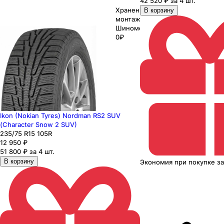
42 520 ₽ за 4 шт.
Хранение до
В корзину
монтажа 0₽
Шиномонтаж
0₽
Ikon (Nokian Tyres) Nordman RS2 SUV
(Character Snow 2 SUV)
235
/75
R15
105
R
12 950
₽
51 800 ₽ за 4 шт.
В корзину
Экономия
при покупке
з