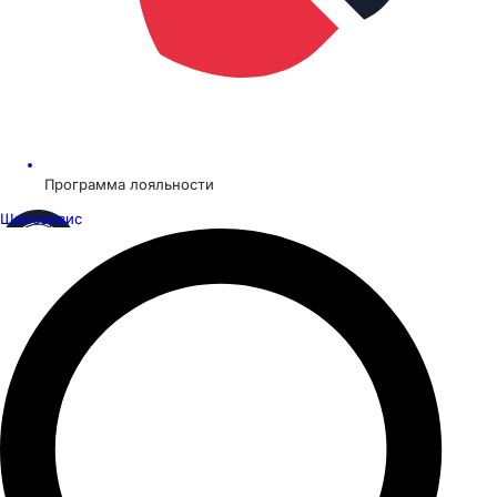
Программа лояльности
Шинсервис