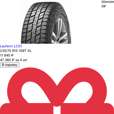
Шином
0₽
Laufenn LC01
235
/75
R15
109
T
XL
11 840
₽
47 360 ₽ за 4 шт.
В корзину