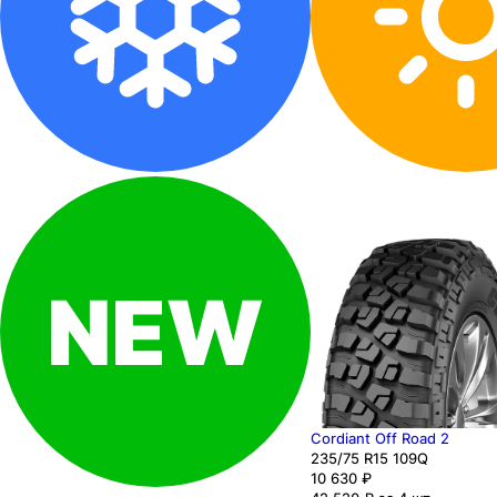
Cordiant Off Road 2
235
/75
R15
109
Q
10 630
₽