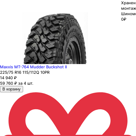
Хранен
монтаж
Шином
0₽
Maxxis MT-764 Mudder Buckshot II
225
/75
R16
115/112
Q
10PR
14 940
₽
59 760 ₽ за 4 шт.
В корзину