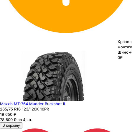
Хранен
монтаж
Шином
0₽
Maxxis MT-764 Mudder Buckshot II
265
/75
R16
123/120
K
10PR
19 650
₽
78 600 ₽ за 4 шт.
В корзину