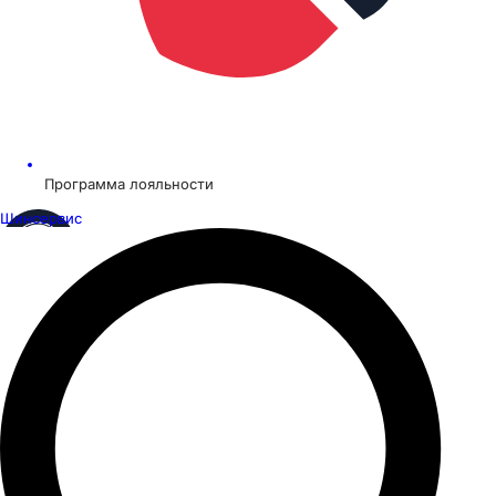
Программа лояльности
Шинсервис