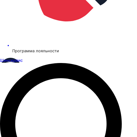
Программа лояльности
Шинсервис