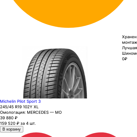
Хранен
монтаж
Лучшая
Шином
0₽
Michelin Pilot Sport 3
245
/45
R19
102
Y
XL
Омологация:
MERCEDES — MO
39 880
₽
159 520 ₽ за 4 шт.
В корзину