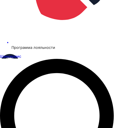
Программа лояльности
Шинсервис