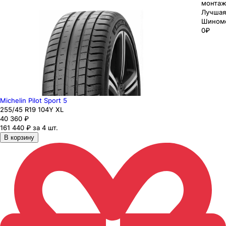
монтаж
Лучшая
Шином
0₽
Michelin Pilot Sport 5
255
/45
R19
104
Y
XL
40 360
₽
161 440 ₽ за 4 шт.
В корзину