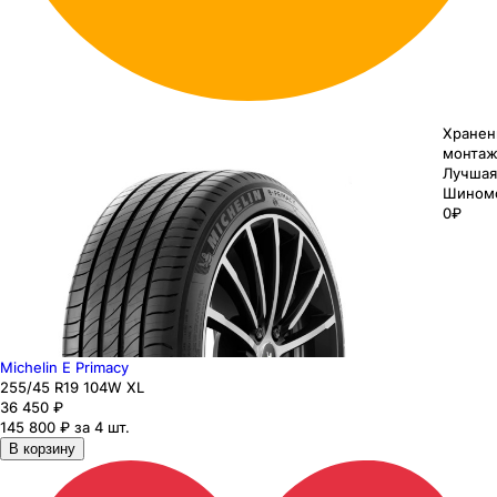
Хранен
монтаж
Лучшая
Шином
0₽
Michelin E Primacy
255
/45
R19
104
W
XL
36 450
₽
145 800 ₽ за 4 шт.
В корзину