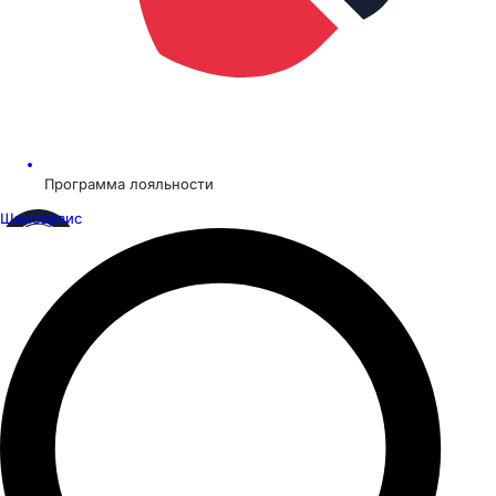
Программа лояльности
Шинсервис