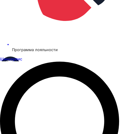
Программа лояльности
Шинсервис