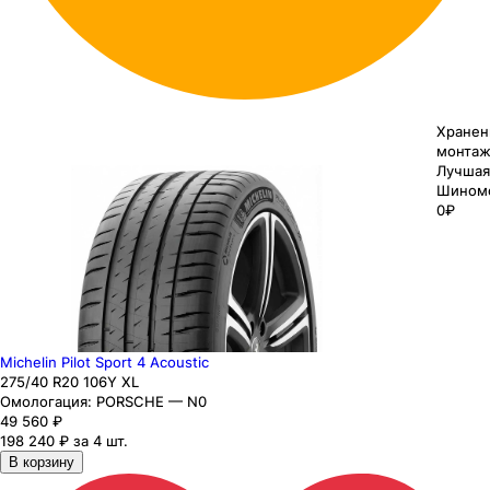
Хранен
монтаж
Лучшая
Шином
0₽
Michelin Pilot Sport 4 Acoustic
275
/40
R20
106
Y
XL
Омологация:
PORSCHE — N0
49 560
₽
198 240 ₽ за 4 шт.
В корзину