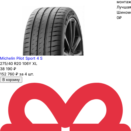
монтаж
Лучшая
Шином
0₽
Michelin Pilot Sport 4 S
275
/40
R20
106
Y
XL
38 190
₽
152 760 ₽ за 4 шт.
В корзину