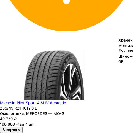
Хранен
монтаж
Лучшая
Шином
0₽
Michelin Pilot Sport 4 SUV Acoustic
235
/45
R21
101
Y
XL
Омологация:
MERCEDES — MO-S
49 720
₽
198 880 ₽ за 4 шт.
В корзину