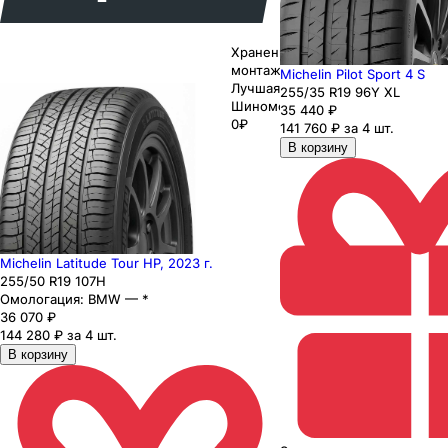
Хранение до
монтажа 0₽
Michelin Pilot Sport 4 S
Лучшая цена
255
/35
R19
96
Y
XL
Шиномонтаж
35 440
₽
0₽
141 760 ₽ за 4 шт.
В корзину
Michelin Latitude Tour HP, 2023 г.
255
/50
R19
107
H
Омологация:
BMW — *
36 070
₽
144 280 ₽ за 4 шт.
В корзину