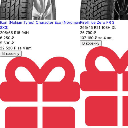
Ikon (Nokian Tyres) Character Eco (Nordman
Pirelli Ice Zero FR 3
SX3)
265
/45
R21
108
H
XL
205
/65
R15
94
H
26 790
₽
6 250
₽
107 160 ₽ за 4 шт.
5 630
₽
В корзину
22 520 ₽ за 4 шт.
В корзину