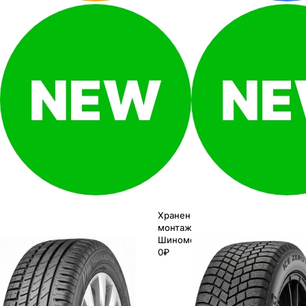
Хранение до
монтажа 0₽
Шиномонтаж
0₽