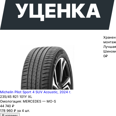
Хранен
монтаж
Лучшая
Шином
0₽
Michelin Pilot Sport 4 SUV Acoustic, 2024 г.
235
/45
R21
101
Y
XL
Омологация:
MERCEDES — MO-S
44 740
₽
178 960 ₽ за 4 шт.
В корзину