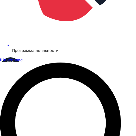
Программа лояльности
Шинсервис