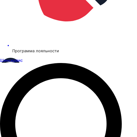
Программа лояльности
Шинсервис