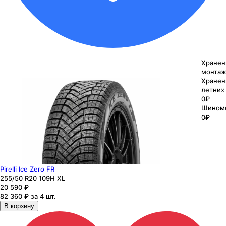
Хранен
монтаж
Хранен
летних
0₽
Шином
0₽
Pirelli Ice Zero FR
255
/50
R20
109
H
XL
20 590
₽
82 360 ₽ за 4 шт.
В корзину