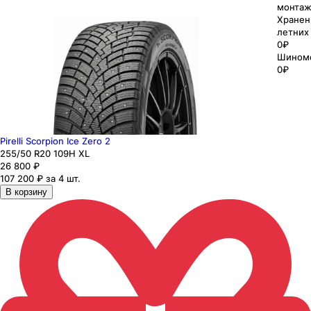
монтаж
Хранен
летних
0₽
Шином
0₽
Pirelli Scorpion Ice Zero 2
255
/50
R20
109
H
XL
26 800
₽
107 200 ₽ за 4 шт.
В корзину