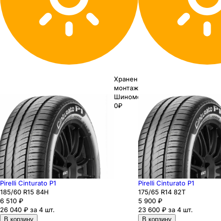
Хранение до
монтажа 0₽
Шиномонтаж
0₽
Pirelli Cinturato P1
Pirelli Cinturato P1
185
/60
R15
84
H
175
/65
R14
82
T
6 510
₽
5 900
₽
26 040 ₽ за 4 шт.
23 600 ₽ за 4 шт.
В корзину
В корзину