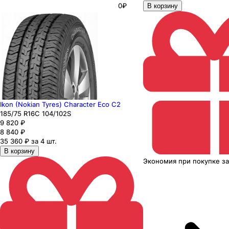
0₽
В корзину
Ikon (Nokian Tyres) Character Eco C2
185
/75
R16C
104/102
S
9 820
₽
8 840
₽
35 360 ₽ за 4 шт.
В корзину
Экономия
при покупке
з