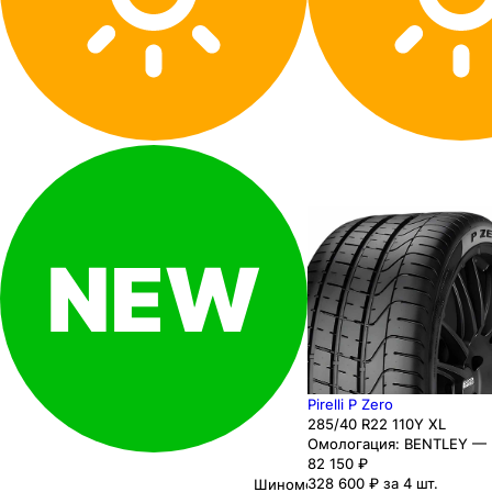
Pirelli P Zero
285
/40
R22
110
Y
XL
Омологация:
BENTLEY — 
82 150
₽
328 600 ₽ за 4 шт.
Шиномонтаж