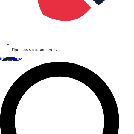
Программа лояльности
Шинсервис