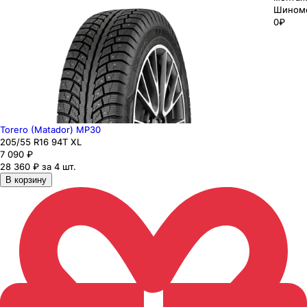
Шином
0₽
Torero (Matador) MP30
205
/55
R16
94
T
XL
7 090
₽
28 360 ₽ за 4 шт.
В корзину