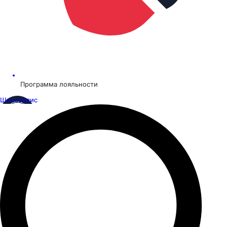
Программа лояльности
Шинсервис