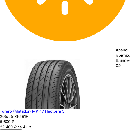
Хранен
монтаж
Шином
0₽
Torero (Matador) MP-47 Hectorra 3
205
/55
R16
91
H
5 600
₽
22 400 ₽ за 4 шт.