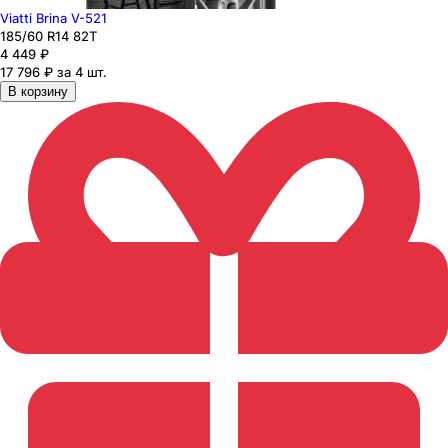
Viatti Brina V-521
185
/60
R14
82
T
4 449
₽
17 796 ₽ за 4 шт.
В корзину