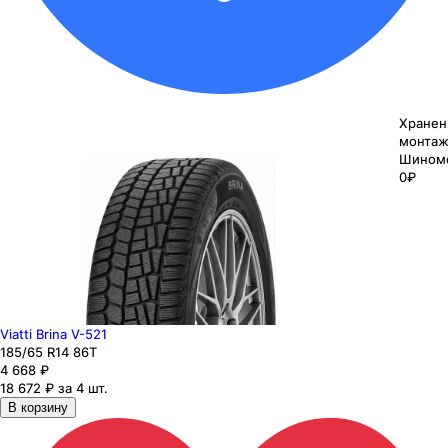
Хранен
монтаж
Шином
0₽
Viatti Brina V-521
185
/65
R14
86
T
4 668
₽
18 672 ₽ за 4 шт.
В корзину