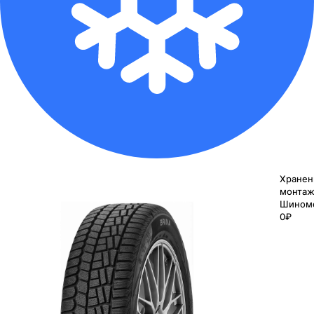
Хранен
монтаж
Шином
0₽