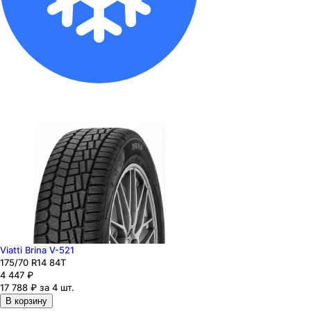
Viatti Brina V-521
175
/70
R14
84
T
4 447
₽
17 788 ₽ за 4 шт.
В корзину