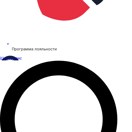
Программа лояльности
Шинсервис