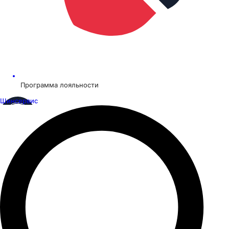
Программа лояльности
Шинсервис