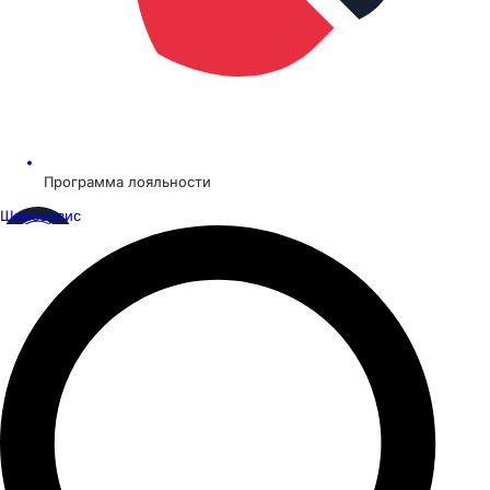
Программа лояльности
Шинсервис